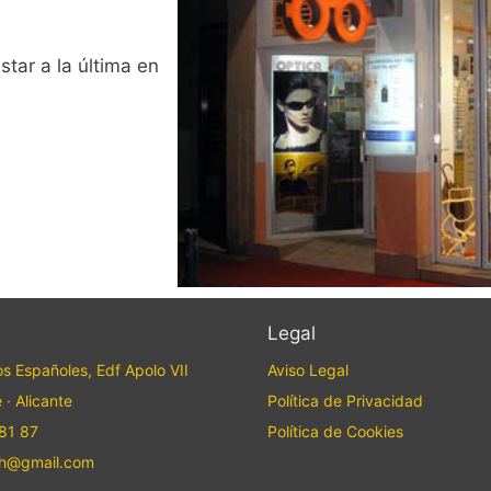
tar a la última en
Legal
os Españoles, Edf Apolo VII
Aviso Legal
· Alicante
Política de Privacidad
81 87
Política de Cookies
ch@gmail.com