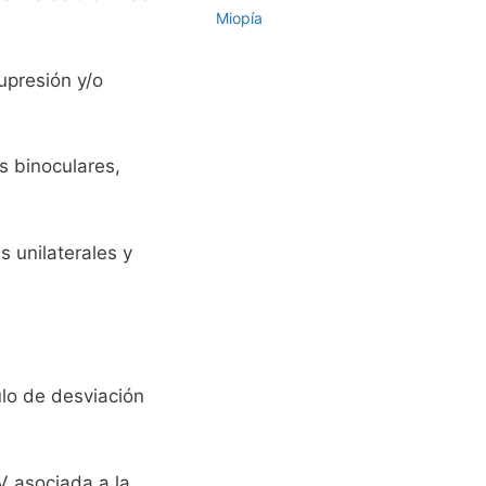
Miopía
upresión y/o
s binoculares,
 unilaterales y
lo de desviación
V asociada a la