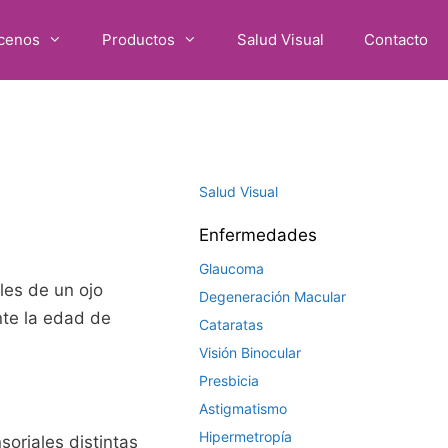
cenos
Productos
Salud Visual
Contacto
Salud Visual
Enfermedades
Glaucoma
les de un ojo
Degeneración Macular
nte la edad de
Cataratas
Visión Binocular
Presbicia
Astigmatismo
Hipermetropía
oriales distintas